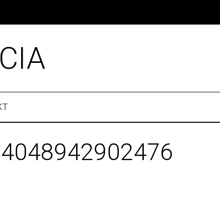
CIA
KT
74048942902476