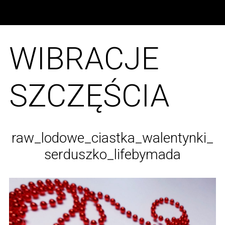
WIBRACJE
SZCZĘŚCIA
raw_lodowe_ciastka_walentynki_
serduszko_lifebymada
S
e