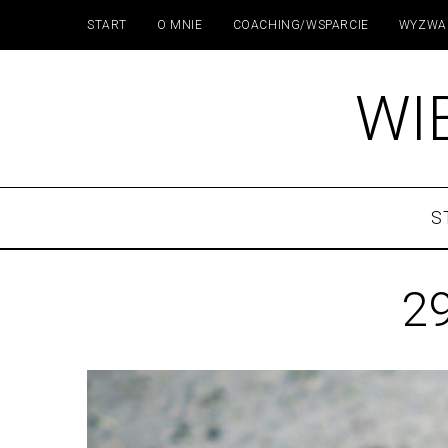
START
O MNIE
COACHING/WSPARCIE
WYZWA
WI
S
29