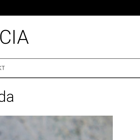
CIA
KT
ada