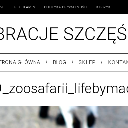
NIE
REGULAMIN
POLITYKA PRYWATNOŚCI
KOSZYK
BRACJE SZCZĘŚ
TRONA GŁÓWNA
BLOG
SKLEP
KONTA
_zoosafarii_lifebym