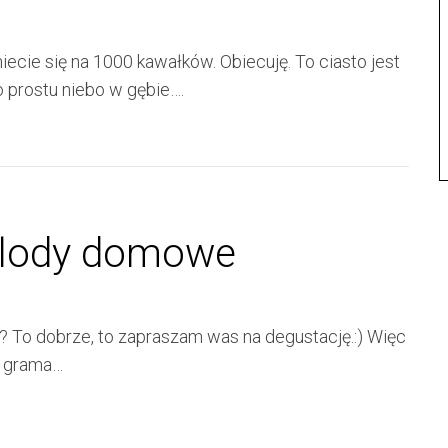
iecie się na 1000 kawałków. Obiecuję. To ciasto jest
o prostu niebo w gębie….
 lody domowe
e? To dobrze, to zapraszam was na degustację.:) Więc
z grama…