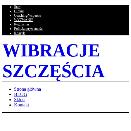
Start
O mnie
Coaching/Wsparcie
WYZWANIE
Regulamin
Polityka prywatności
Koszyk
WIBRACJE
SZCZĘŚCIA
Strona główna
BLOG
Sklep
Kontakt