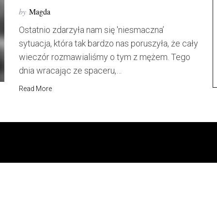
by
Magda
Ostatnio zdarzyła nam się 'niesmaczna’
sytuacja, która tak bardzo nas poruszyła, że cały
wieczór rozmawialiśmy o tym z mężem. Tego
dnia wracając ze spaceru,…
Read More