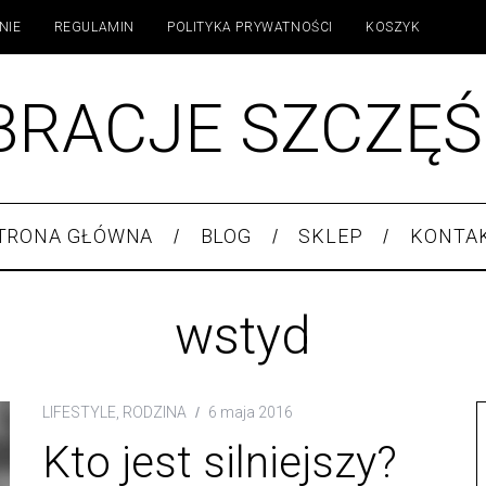
NIE
REGULAMIN
POLITYKA PRYWATNOŚCI
KOSZYK
BRACJE SZCZĘŚ
TRONA GŁÓWNA
BLOG
SKLEP
KONTA
wstyd
LIFESTYLE
,
RODZINA
6 maja 2016
Kto jest silniejszy?