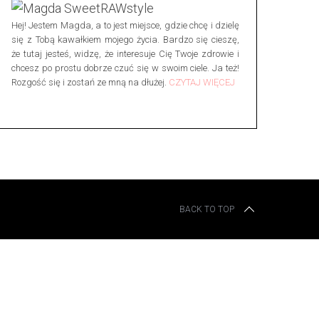
Hej! Jestem Magda, a to jest miejsce, gdzie chcę i dzielę
się z Tobą kawałkiem mojego życia. Bardzo się cieszę,
że tutaj jesteś, widzę, że interesuje Cię Twoje zdrowie i
chcesz po prostu dobrze czuć się w swoim ciele. Ja też!
Rozgość się i zostań ze mną na dłużej.
CZYTAJ WIĘCEJ
BACK TO TOP