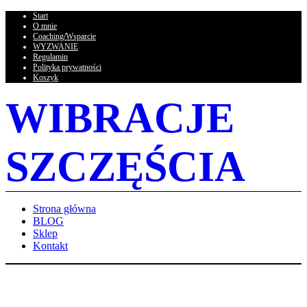
Start
O mnie
Coaching/Wsparcie
WYZWANIE
Regulamin
Polityka prywatności
Koszyk
WIBRACJE
SZCZĘŚCIA
Strona główna
BLOG
Sklep
Kontakt