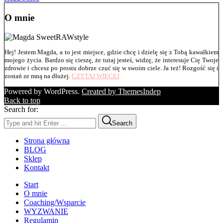
O mnie
Hej! Jestem Magda, a to jest miejsce, gdzie chcę i dzielę się z Tobą kawałkiem
mojego życia. Bardzo się cieszę, że tutaj jesteś, widzę, że interesuje Cię Twoje
zdrowie i chcesz po prostu dobrze czuć się w swoim ciele. Ja też! Rozgość się i
zostań ze mną na dłużej.
CZYTAJ WIĘCEJ
Powered by WordPress.
Created by ThemesIndep
Back to top
Search for:
Search
Strona główna
BLOG
Sklep
Kontakt
Start
O mnie
Coaching/Wsparcie
WYZWANIE
Regulamin