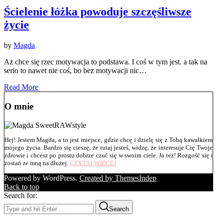
Ścielenie łóżka powoduje szczęśliwsze
życie
by
Magda
Aż chce się rzec motywacja to podstawa. I coś w tym jest. a tak na
serio to nawet nie coś, bo bez motywacji nic…
Read More
O mnie
Hej! Jestem Magda, a to jest miejsce, gdzie chcę i dzielę się z Tobą kawałkiem
mojego życia. Bardzo się cieszę, że tutaj jesteś, widzę, że interesuje Cię Twoje
zdrowie i chcesz po prostu dobrze czuć się w swoim ciele. Ja też! Rozgość się i
zostań ze mną na dłużej.
CZYTAJ WIĘCEJ
Powered by WordPress.
Created by ThemesIndep
Back to top
Search for:
Search