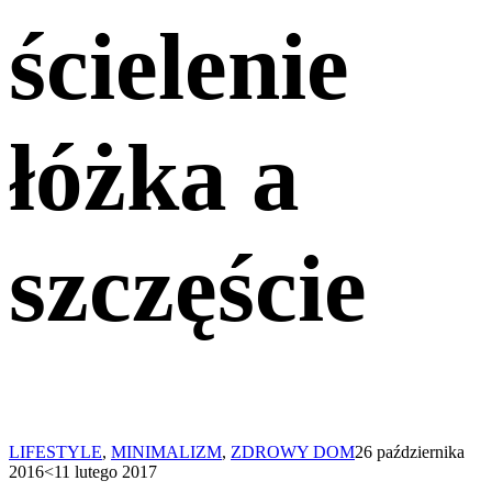
ścielenie
łóżka a
szczęście
LIFESTYLE
,
MINIMALIZM
,
ZDROWY DOM
26 października
2016
<11 lutego 2017