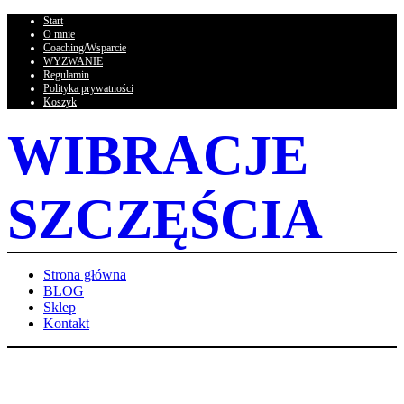
Start
O mnie
Coaching/Wsparcie
WYZWANIE
Regulamin
Polityka prywatności
Koszyk
WIBRACJE
SZCZĘŚCIA
Strona główna
BLOG
Sklep
Kontakt