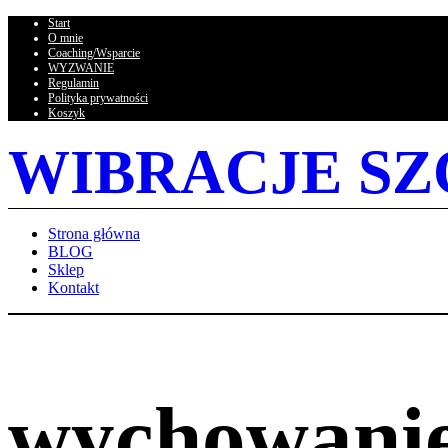
Start
O mnie
Coaching/Wsparcie
WYZWANIE
Regulamin
Polityka prywatności
Koszyk
WIBRACJE SZ
Strona główna
BLOG
Sklep
Kontakt
wychowani