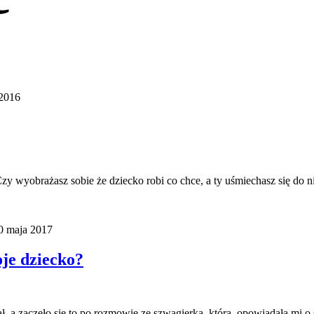
 2016
 Czy wyobrażasz sobie że dziecko robi co chce, a ty uśmiechasz się do 
0 maja 2017
je dziecko?
ował, a zaczęło się to po rozmowie ze szwagierką, która opowiadała 