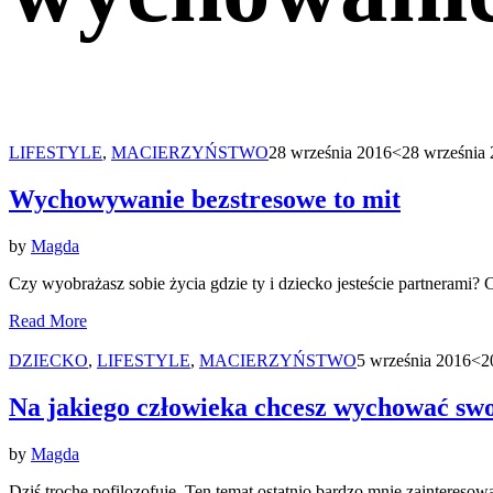
LIFESTYLE
,
MACIERZYŃSTWO
28 września 2016
<28 września
Wychowywanie bezstresowe to mit
by
Magda
Czy wyobrażasz sobie życia gdzie ty i dziecko jesteście partnerami?
Read More
DZIECKO
,
LIFESTYLE
,
MACIERZYŃSTWO
5 września 2016
<2
Na jakiego człowieka chcesz wychować swo
by
Magda
Dziś trochę pofilozofuję. Ten temat ostatnio bardzo mnie zainteres