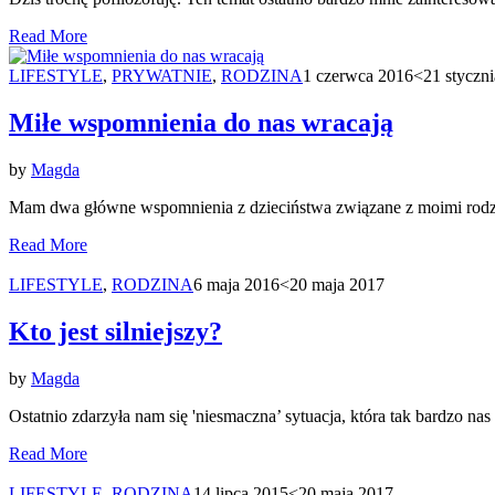
Read More
LIFESTYLE
,
PRYWATNIE
,
RODZINA
1 czerwca 2016
<21 styczn
Miłe wspomnienia do nas wracają
by
Magda
Mam dwa główne wspomnienia z dzieciństwa związane z moimi rodzic
Read More
LIFESTYLE
,
RODZINA
6 maja 2016
<20 maja 2017
Kto jest silniejszy?
by
Magda
Ostatnio zdarzyła nam się 'niesmaczna’ sytuacja, która tak bardzo n
Read More
LIFESTYLE
,
RODZINA
14 lipca 2015
<20 maja 2017