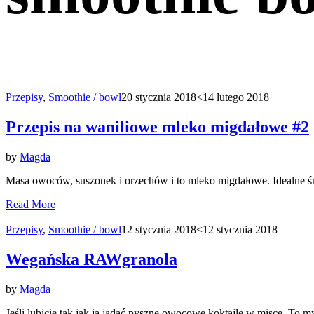
Przepisy
,
Smoothie / bowl
20 stycznia 2018
<14 lutego 2018
Przepis na waniliowe mleko migdałowe #2
by
Magda
Masa owoców, suszonek i orzechów i to mleko migdałowe. Idealne 
Read More
Przepisy
,
Smoothie / bowl
12 stycznia 2018
<12 stycznia 2018
Wegańska RAWgranola
by
Magda
Jeśli lubicie tak jak ja jadać pyszne owocowe koktajle w misce. To m