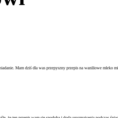
śniadanie. Mam dziś dla was przepyszny przepis na waniliowe mleko
yślę, że ten przepis wam się spodoba i doda urozmaicenia podczas śnia