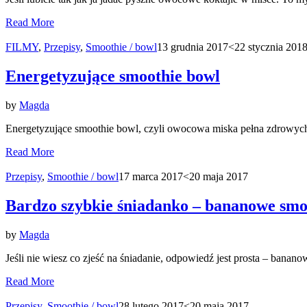
Read More
FILMY
,
Przepisy
,
Smoothie / bowl
13 grudnia 2017
<22 stycznia 201
Energetyzujące smoothie bowl
by
Magda
Energetyzujące smoothie bowl, czyli owocowa miska pełna zdrowych 
Read More
Przepisy
,
Smoothie / bowl
17 marca 2017
<20 maja 2017
Bardzo szybkie śniadanko – bananowe smo
by
Magda
Jeśli nie wiesz co zjeść na śniadanie, odpowiedź jest prosta – bana
Read More
Przepisy
,
Smoothie / bowl
28 lutego 2017
<20 maja 2017