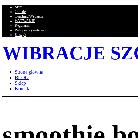
Start
O mnie
Coaching/Wsparcie
WYZWANIE
Regulamin
Polityka prywatności
Koszyk
WIBRACJE SZ
Strona główna
BLOG
Sklep
Kontakt
smoothie b