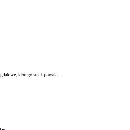
 migdałowe, którego smak powala…
dań.