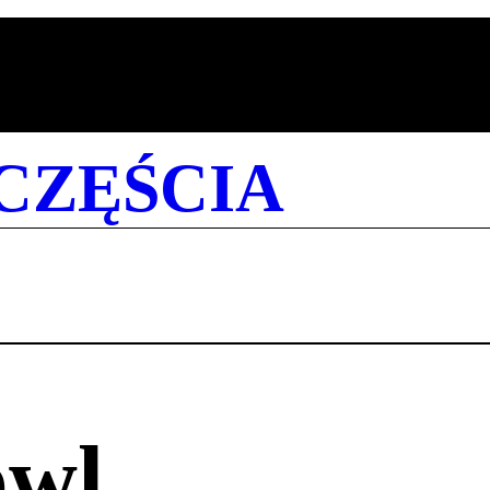
CZĘŚCIA
owl