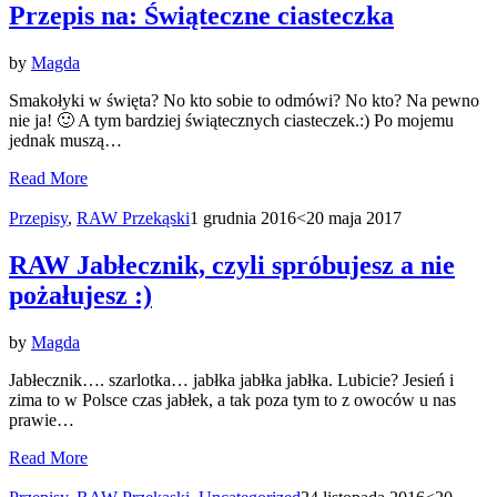
Przepis na: Świąteczne ciasteczka
by
Magda
Smakołyki w święta? No kto sobie to odmówi? No kto? Na pewno
nie ja! 🙂 A tym bardziej świątecznych ciasteczek.:) Po mojemu
jednak muszą…
Read More
Przepisy
,
RAW Przekąski
1 grudnia 2016
<20 maja 2017
RAW Jabłecznik, czyli spróbujesz a nie
pożałujesz :)
by
Magda
Jabłecznik…. szarlotka… jabłka jabłka jabłka. Lubicie? Jesień i
zima to w Polsce czas jabłek, a tak poza tym to z owoców u nas
prawie…
Read More