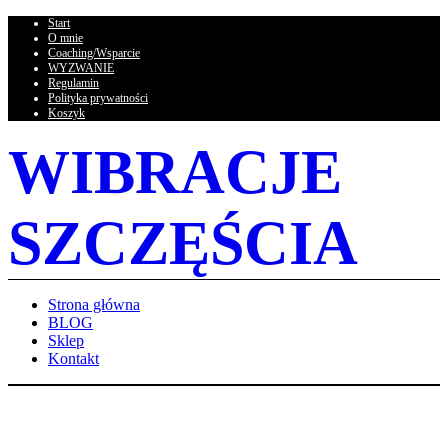
Start
O mnie
Coaching/Wsparcie
WYZWANIE
Regulamin
Polityka prywatności
Koszyk
WIBRACJE
SZCZĘŚCIA
Strona główna
BLOG
Sklep
Kontakt