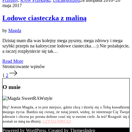
Przepisy
,
RAW Przekąski
,
Uncategorized
24 listopada 2016
<20
maja 2017
Lodowe ciasteczka z maliną
by
Magda
Dzisiaj mam dla was kolejny mega pyszny, mega zdrowy i mega
szybki przepis na kaloryczne lodowe ciasteczka…:) Nie pożałujecie,
a raczej rozpłyniecie się tak…
Read More
Stronicowanie wpisów
1
2
O mnie
Hej! Jestem Magda, a to jest miejsce, gdzie chcę i dzielę się z Tobą kawałkiem
mojego życia. Bardzo się cieszę, że tutaj jesteś, widzę, że interesuje Cię Twoje
zdrowie i chcesz po prostu dobrze czuć się w swoim ciele. Ja też! Rozgość się i
zostań ze mną na dłużej.
CZYTAJ WIĘCEJ
Powered by WordPress.
Created by ThemesIndep