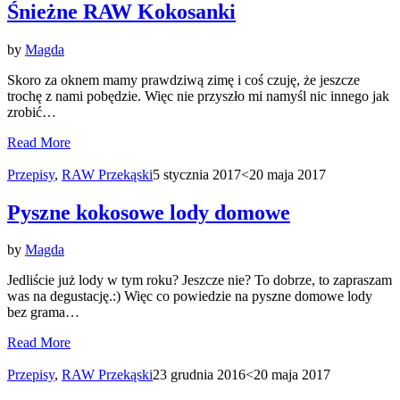
Śnieżne RAW Kokosanki
by
Magda
Skoro za oknem mamy prawdziwą zimę i coś czuję, że jeszcze
trochę z nami pobędzie. Więc nie przyszło mi namyśl nic innego jak
zrobić…
Read More
Przepisy
,
RAW Przekąski
5 stycznia 2017
<20 maja 2017
Pyszne kokosowe lody domowe
by
Magda
Jedliście już lody w tym roku? Jeszcze nie? To dobrze, to zapraszam
was na degustację.:) Więc co powiedzie na pyszne domowe lody
bez grama…
Read More
Przepisy
,
RAW Przekąski
23 grudnia 2016
<20 maja 2017